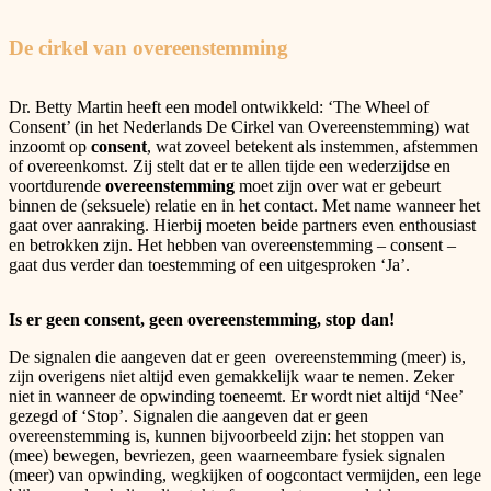
De cirkel van overeenstemming
Dr. Betty Martin heeft een model ontwikkeld: ‘The Wheel of
Consent’ (in het Nederlands De Cirkel van Overeenstemming) wat
inzoomt op
consent
, wat zoveel betekent als instemmen, afstemmen
of overeenkomst. Zij stelt dat er te allen tijde een wederzijdse en
voortdurende
overeenstemming
moet zijn over wat er gebeurt
binnen de (seksuele) relatie en in het contact. Met name wanneer het
gaat over aanraking. Hierbij moeten beide partners even enthousiast
en betrokken zijn. Het hebben van overeenstemming – consent –
gaat dus verder dan toestemming of een uitgesproken ‘Ja’.
Is er geen consent, geen overeenstemming, stop dan!
De signalen die aangeven dat er geen overeenstemming (meer) is,
zijn overigens niet altijd even gemakkelijk waar te nemen. Zeker
niet in wanneer de opwinding toeneemt. Er wordt niet altijd ‘Nee’
gezegd of ‘Stop’. Signalen die aangeven dat er geen
overeenstemming is, kunnen bijvoorbeeld zijn: het stoppen van
(mee) bewegen, bevriezen, geen waarneembare fysiek signalen
(meer) van opwinding, wegkijken of oogcontact vermijden, een lege