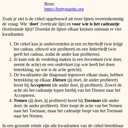
Bron:
https://bettymartin.org
Zoals je ziet is de cirkel opgebouwd uit twee lijnen overeenkomstig
de vraag: Wie ‘
doet
‘ (verticale lijn) en
voor wie is het cadeautje
(horizontale lijn)? Doordat de lijnen elkaar kruisen ontstaan er vier
kwadranten.
De cirkel kun je onderverdelen in een
rechterhelft
(wie krijgt
het cadeau, oftewel wie profiteert) en een
linkerhelft
(wie
geeft het cadeau, zodat de ander kan profiteren).
Je kunt ook de verdeling maken in een
bovenkant
(wie doet,
neemt de actie) en een
onderkant
(op wie heeft het doen
betrekking, op wie is de actie gericht).
De kwadranten die diagonaal tegenover elkaar staan, hebben
betrekking op elkaar.
Dienen
(jij doet, de ander profiteert)
hoort bij
Accepteren
(de ander doet, jij profiteert). Zowel de
actie als het cadeautje lopen hierbij van het Dienen naar het
Accepteren.
Nemen
(jij doet, jij profiteert) hoort bij
Toestaan
(de ander
doet, de ander profiteert). Hier loopt de actie van het Nemen
naar het Toestaan, maar het cadeautje loopt van het Toestaan
naar het Nemen.
In een gezonde relatie zijn alle kwadranten van de cirkel bereikbaar