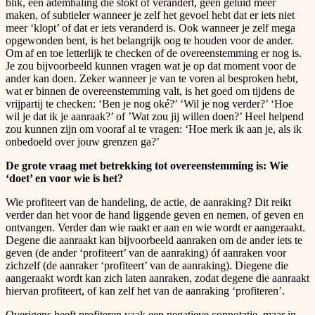
blik, een ademhaling die stokt of verandert, geen geluid meer
maken, of subtieler wanneer je zelf het gevoel hebt dat er iets niet
meer ‘klopt’ of dat er iets veranderd is. Ook wanneer je zelf mega
opgewonden bent, is het belangrijk oog te houden voor de ander.
Om af en toe letterlijk te checken of de overeenstemming er nog is.
Je zou bijvoorbeeld kunnen vragen wat je op dat moment voor de
ander kan doen. Zeker wanneer je van te voren al besproken hebt,
wat er binnen de overeenstemming valt, is het goed om tijdens de
vrijpartij te checken: ‘Ben je nog oké?’ ‘Wil je nog verder?’ ‘Hoe
wil je dat ik je aanraak?’ of ’Wat zou jij willen doen?’ Heel helpend
zou kunnen zijn om vooraf al te vragen: ‘Hoe merk ik aan je, als ik
onbedoeld over jouw grenzen ga?’
De grote vraag met betrekking tot overeenstemming is: Wie
‘doet’ en voor wie is het?
Wie profiteert van de handeling, de actie, de aanraking? Dit reikt
verder dan het voor de hand liggende geven en nemen, of geven en
ontvangen. Verder dan wie raakt er aan en wie wordt er aangeraakt.
Degene die aanraakt kan bijvoorbeeld aanraken om de ander iets te
geven (de ander ‘profiteert’ van de aanraking) óf aanraken voor
zichzelf (de aanraker ‘profiteert’ van de aanraking). Diegene die
aangeraakt wordt kan zich laten aanraken, zodat degene die aanraakt
hiervan profiteert, of kan zelf het van de aanraking ‘profiteren’.
Overigens heeft profiteren vaak een negatieve connotatie, maar in