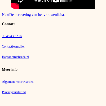
Bericht
Next
De herovering van het vrouwenlichaam
navigatie
Contact
06 48 43 32 07
Contactformulier
Haptonomiebreda
.nl
Meer info
Algemene voorwaarden
Privacyverklaring