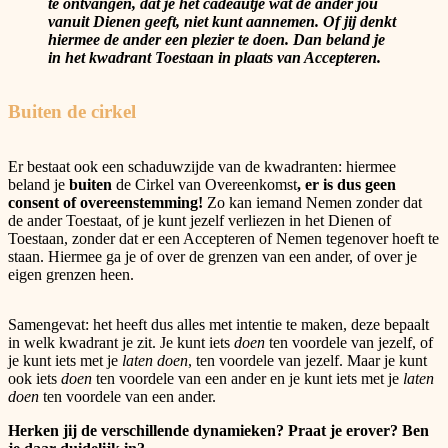
te ontvangen, dat je het cadeautje wat de ander jou
vanuit Dienen geeft, niet kunt aannemen. Of jij denkt
hiermee de ander een plezier te doen. Dan beland je
in het kwadrant Toestaan in plaats van Accepteren.
Buiten de cirkel
Er bestaat ook een schaduwzijde van de kwadranten: hiermee
beland je
buiten
de Cirkel van Overeenkomst
, er is dus geen
consent of overeenstemming!
Zo kan iemand Nemen zonder dat
de ander Toestaat, of je kunt jezelf verliezen in het Dienen of
Toestaan, zonder dat er een Accepteren of Nemen tegenover hoeft te
staan. Hiermee ga je of over de grenzen van een ander, of over je
eigen grenzen heen.
Samengevat: het heeft dus alles met intentie te maken, deze bepaalt
in welk kwadrant je zit. Je kunt iets
doen
ten voordele van jezelf, of
je kunt iets met je
laten doen
, ten voordele van jezelf. Maar je kunt
ook iets
doen
ten voordele van een ander en je kunt iets met je
laten
doen
ten voordele van een ander.
Herken jij de verschillende dynamieken? Praat je erover? Ben