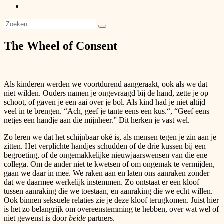
Mieke
Inspiratie
Search
for:
Site
The Wheel of Consent
Overlay
Als kinderen werden we voortdurend aangeraakt, ook als we dat
niet wilden. Ouders namen je ongevraagd bij de hand, zette je op
schoot, of gaven je een aai over je bol. Als kind had je niet altijd
veel in te brengen. “Ach, geef je tante eens een kus.“, “Geef eens
netjes een handje aan die mijnheer.” Dit herken je vast wel.
Zo leren we dat het schijnbaar oké is, als mensen tegen je zin aan je
zitten. Het verplichte handjes schudden of de drie kussen bij een
begroeting, of de ongemakkelijke nieuwjaarswensen van die ene
collega. Om de ander niet te kwetsen of om ongemak te vermijden,
gaan we daar in mee. We raken aan en laten ons aanraken zonder
dat we daarmee werkelijk instemmen. Zo ontstaat er een kloof
tussen aanraking die we toestaan, en aanraking die we echt willen.
Ook binnen seksuele relaties zie je deze kloof terugkomen. Juist hier
is het zo belangrijk om overeenstemming te hebben, over wat wel of
niet gewenst is door
beide
partners.