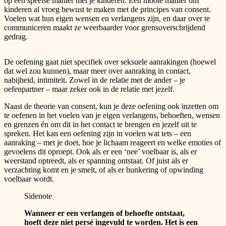
op een speelse manier met je kinderen. Een mooie manier om
kinderen al vroeg bewust te maken met de principes van consent.
Voelen wat hun eigen wensen en verlangens zijn, en daar over te
communiceren maakt ze weerbaarder voor grensoverschrijdend
gedrag.
De oefening gaat niet specifiek over seksuele aanrakingen (hoewel
dat wel zou kunnen), maar meer over aanraking in contact,
nabijheid, intimiteit. Zowel in de relatie met de ander – je
oefenpartner – maar zeker ook in de relatie met jezelf.
Naast de theorie van consent, kun je deze oefening ook inzetten om
te oefenen in het voelen van je eigen verlangens, behoeften, wensen
en grenzen én om dit in het contact te brengen en jezelf uit te
spreken. Het kan een oefening zijn in voelen wat iets – een
aanraking – met je doet, hoe je lichaam reageert en welke emoties of
gevoelens dit oproept. Ook als er een ‘nee’ voelbaar is, als er
weerstand optreedt, als er spanning ontstaat. Of juist als er
verzachting komt en je smelt, of als er hunkering of opwinding
voelbaar wordt.
Sidenote
Wanneer er een verlangen of behoefte ontstaat,
hoeft deze niet persé ingevuld te worden. Het is een