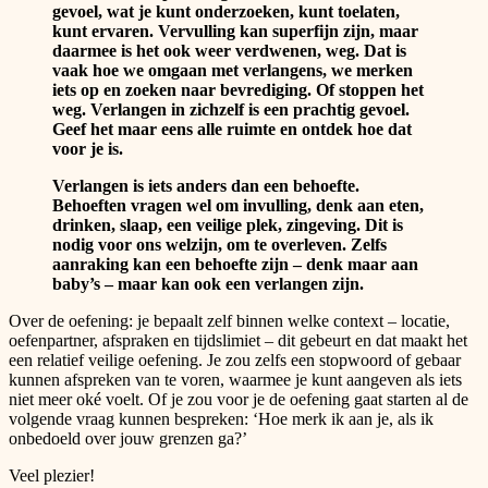
gevoel, wat je kunt onderzoeken, kunt toelaten,
kunt ervaren. Vervulling kan superfijn zijn, maar
daarmee is het ook weer verdwenen, weg. Dat is
vaak hoe we omgaan met verlangens, we merken
iets op en zoeken naar bevrediging. Of stoppen het
weg. Verlangen in zichzelf is een prachtig gevoel.
Geef het maar eens alle ruimte en ontdek hoe dat
voor je is.
Verlangen is iets anders dan een behoefte.
Behoeften vragen wel om invulling, denk aan eten,
drinken, slaap, een veilige plek, zingeving. Dit is
nodig voor ons welzijn, om te overleven. Zelfs
aanraking kan een behoefte zijn – denk maar aan
baby’s – maar kan ook een verlangen zijn.
Over de oefening: je bepaalt zelf binnen welke context – locatie,
oefenpartner, afspraken en tijdslimiet – dit gebeurt en dat maakt het
een relatief veilige oefening. Je zou zelfs een stopwoord of gebaar
kunnen afspreken van te voren, waarmee je kunt aangeven als iets
niet meer oké voelt. Of je zou voor je de oefening gaat starten al de
volgende vraag kunnen bespreken: ‘Hoe merk ik aan je, als ik
onbedoeld over jouw grenzen ga?’
Veel plezier!