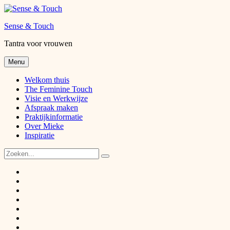
Skip
to
Sense & Touch
content
Tantra voor vrouwen
Menu
Welkom thuis
The Feminine Touch
Visie en Werkwijze
Afspraak maken
Praktijkinformatie
Over Mieke
Inspiratie
Search
for:
Veelgestelde
vragen
Tantra
(FAQ)
voor
Visie
vrouwen
en
The
werkwijze
Feminine
Praktijkinformatie
Touch
Afspraak
maken
Over